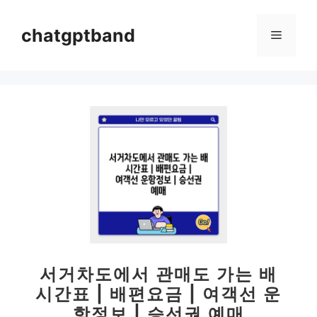
컨
텐
chatgptband
메
츠
로
뉴
건
너
뛰
기
서거차도에서 관매도 가는 배
시간표 | 배편요금 | 여객선 운
항정보 | 승선권 예매