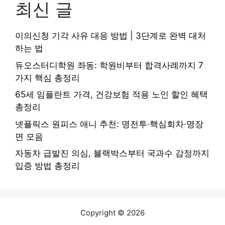
최신 글
이의신청 기각 사유 대응 방법 | 3단계로 완벽 대처
하는 법
듀오스터디학원 좌동: 학원비부터 합격사례까지 7
가지 핵심 총정리
65세 임플란트 가격, 건강보험 적용 노인 할인 혜택
총정리
넷플릭스 원피스 애니 추천: 명전투·핵심회차·명장
면 모음
자동차 급발진 의심, 블랙박스부터 국과수 감정까지
입증 방법 총정리
Copyright © 2026