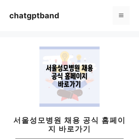
컨
텐
chatgptband
메
츠
로
뉴
건
너
뛰
기
서울성모병원 채용 공식 홈페이
지 바로가기