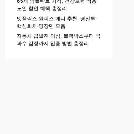
65세 임플란트 가격, 건강보험 적용
노인 할인 혜택 총정리
넷플릭스 원피스 애니 추천: 명전투·
핵심회차·명장면 모음
자동차 급발진 의심, 블랙박스부터 국
과수 감정까지 입증 방법 총정리