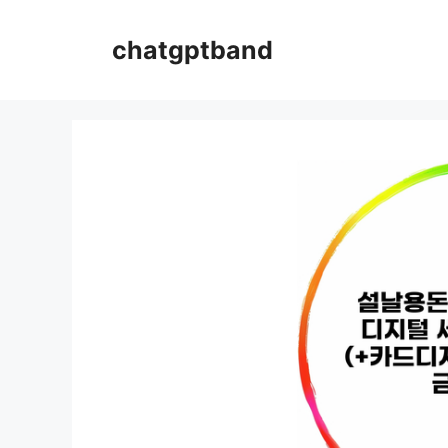
컨
텐
chatgptband
츠
로
건
너
뛰
기