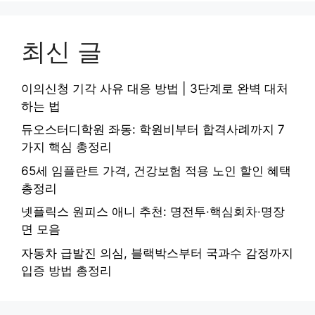
최신 글
이의신청 기각 사유 대응 방법 | 3단계로 완벽 대처
하는 법
듀오스터디학원 좌동: 학원비부터 합격사례까지 7
가지 핵심 총정리
65세 임플란트 가격, 건강보험 적용 노인 할인 혜택
총정리
넷플릭스 원피스 애니 추천: 명전투·핵심회차·명장
면 모음
자동차 급발진 의심, 블랙박스부터 국과수 감정까지
입증 방법 총정리