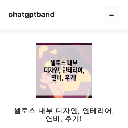
컨
텐
chatgptband
메
츠
로
뉴
건
너
뛰
기
셀토스 내부 디자인, 인테리어,
연비, 후기!