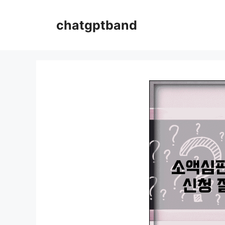
컨
텐
chatgptband
츠
로
건
너
뛰
기