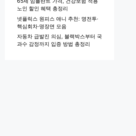
65세 임플란트 가격, 건강보험 적용
노인 할인 혜택 총정리
넷플릭스 원피스 애니 추천: 명전투·
핵심회차·명장면 모음
자동차 급발진 의심, 블랙박스부터 국
과수 감정까지 입증 방법 총정리