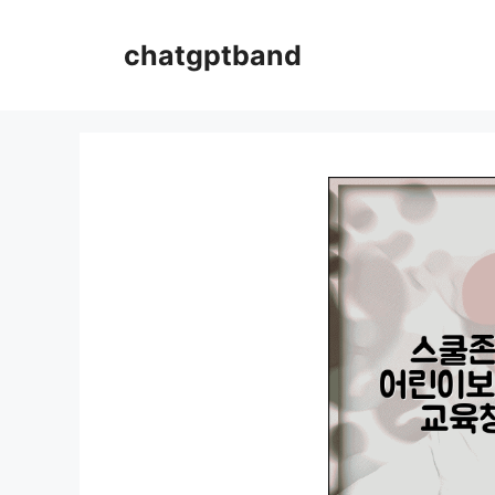
컨
텐
chatgptband
츠
로
건
너
뛰
기