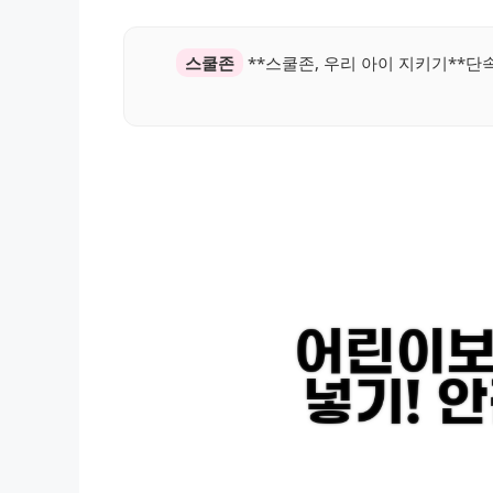
스쿨존
**스쿨존, 우리 아이 지키기**단