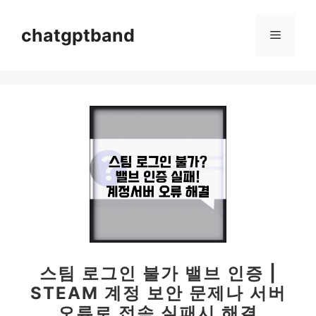
컨
텐
chatgptband
메
츠
로
뉴
건
너
뛰
기
스팀 로그인 불가 밸브 인증 |
STEAM 계정 보안 문제나 서버
오류로 접속 실패시 해결