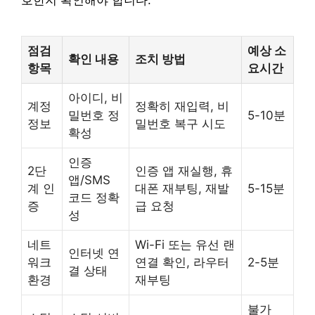
호한지 확인해야 합니다.
점검
예상 소
확인 내용
조치 방법
항목
요시간
아이디, 비
계정
정확히 재입력, 비
밀번호 정
5-10분
정보
밀번호 복구 시도
확성
인증
2단
인증 앱 재실행, 휴
앱/SMS
계 인
대폰 재부팅, 재발
5-15분
코드 정확
증
급 요청
성
네트
Wi-Fi 또는 유선 랜
인터넷 연
워크
연결 확인, 라우터
2-5분
결 상태
환경
재부팅
불가