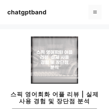
컨
텐
chatgptband
메
츠
로
뉴
건
너
뛰
기
스픽 영어회화 어플 리뷰 | 실제
사용 경험 및 장단점 분석