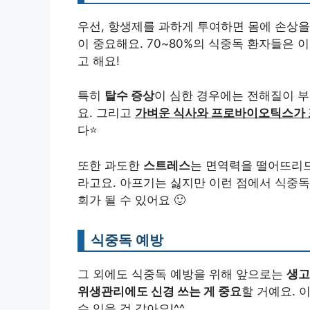
우선, 항생제를 과하게 투여하면 몸에 손상을
이 중요해요. 70~80%의 식중독 환자들은 
고 해요!
특히
탈수 증상
이 심한 경우에는 전해질이 
요. 그리고
가벼운 식사와 프로바이오틱스가 
다⭐
또한 과도한
스트레스
는 면역력을 떨어뜨리
라고요. 아프기는 싫지만 이런 점에서 식중독
회가 될 수 있어요 🙂
식중독 예방
그 외에도 식중독 예방을 위해 앞으로는
생고
위생관리에도 신경 쓰는 게 중요
할 거예요. 
수 있을 것 같아요!^^