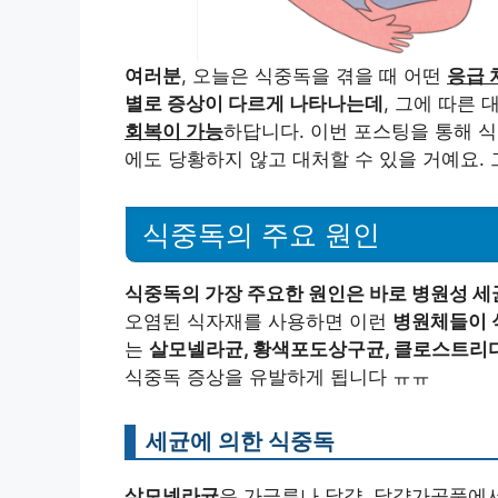
여러분
, 오늘은 식중독을 겪을 때 어떤
응급 
별로 증상이 다르게 나타나는데
, 그에 따른
회복이 가능
하답니다. 이번 포스팅을 통해 
에도 당황하지 않고 대처할 수 있을 거예요. 
식중독의 주요 원인
식중독의 가장 주요한 원인은 바로 병원성 
오염된 식자재를 사용하면 이런
병원체들이 
는
살모넬라균, 황색포도상구균, 클로스트리
식중독 증상을 유발하게 됩니다 ㅠㅠ
세균에 의한 식중독
살모넬라균
은 가금류나 달걀, 달걀가공품에