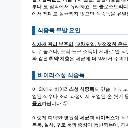
부나 코 점막에서 유래하죠. 또
클로스트리디
에서 제대로 살균되지 않으면 식중독을 유발할
식중독 유발 요인
식자재 관리 부주의, 교차오염, 부적절한 온도
너무 높거나, 조리 도구 소독이 제대로 안 되
와 같은 취약 계층
은 세균에 더 약해서 주의가
바이러스성 식중독
이 외에도
바이러스성 식중독
도 있습니다.
노
염된 식수나 조리 과정에서 오염된 손 씻기 
중요
하답니다 🙂
이렇게 다양한
병원성 세균과 바이러스
가 식
복통, 설사, 구토 등의 증상
이 동반되는데, 경