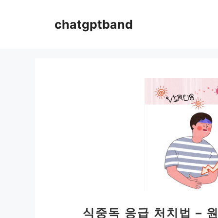
컨
텐
chatgptband
츠
로
건
너
뛰
기
식중독 응급 처치법 – 