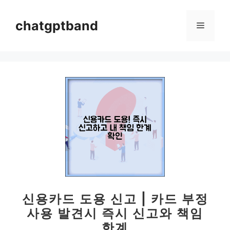
컨
텐
chatgptband
메
츠
로
뉴
건
너
뛰
기
신용카드 도용 신고 | 카드 부정
사용 발견시 즉시 신고와 책임
한계