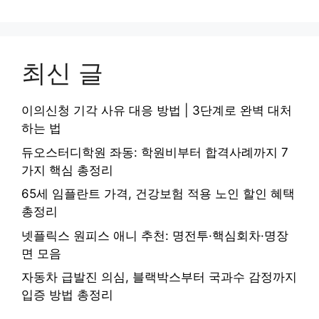
최신 글
이의신청 기각 사유 대응 방법 | 3단계로 완벽 대처
하는 법
듀오스터디학원 좌동: 학원비부터 합격사례까지 7
가지 핵심 총정리
65세 임플란트 가격, 건강보험 적용 노인 할인 혜택
총정리
넷플릭스 원피스 애니 추천: 명전투·핵심회차·명장
면 모음
자동차 급발진 의심, 블랙박스부터 국과수 감정까지
입증 방법 총정리