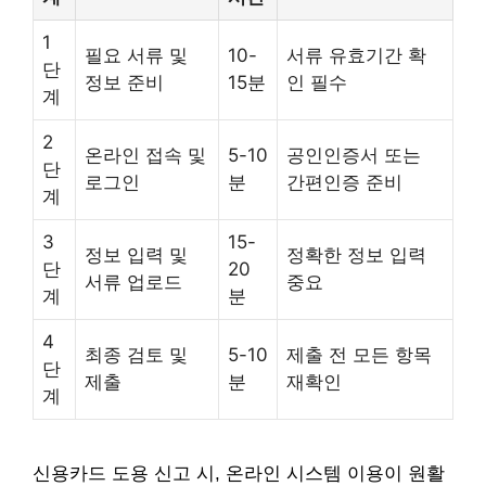
1
필요 서류 및
10-
서류 유효기간 확
단
정보 준비
15분
인 필수
계
2
온라인 접속 및
5-10
공인인증서 또는
단
로그인
분
간편인증 준비
계
3
15-
정보 입력 및
정확한 정보 입력
단
20
서류 업로드
중요
계
분
4
최종 검토 및
5-10
제출 전 모든 항목
단
제출
분
재확인
계
신용카드 도용 신고 시, 온라인 시스템 이용이 원활