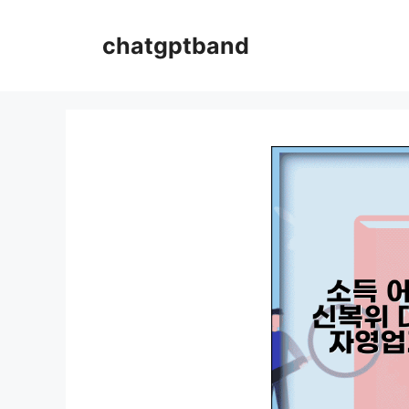
컨
텐
chatgptband
츠
로
건
너
뛰
기