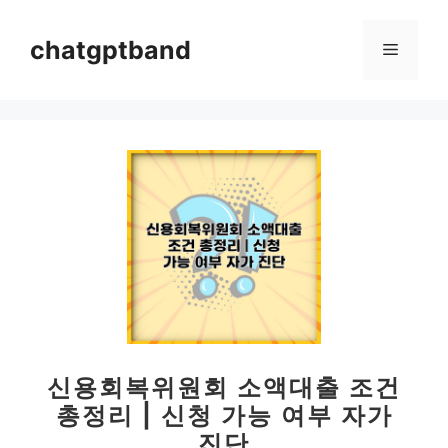
컨
텐
chatgptband
메
츠
로
뉴
건
너
뛰
기
신용회복위원회 소액대출 조건
총정리 | 신청 가능 여부 자가
진단