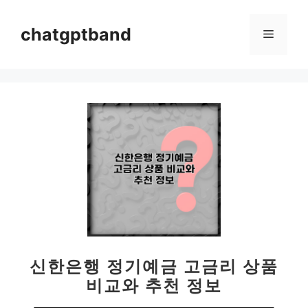
컨
텐
chatgptband
메
츠
로
뉴
건
너
뛰
기
신한은행 정기예금 고금리 상품
비교와 추천 정보