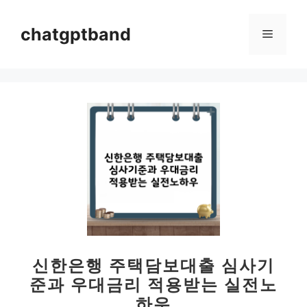
컨
텐
chatgptband
메
츠
로
뉴
건
너
뛰
기
신한은행 주택담보대출 심사기
준과 우대금리 적용받는 실전노
하우