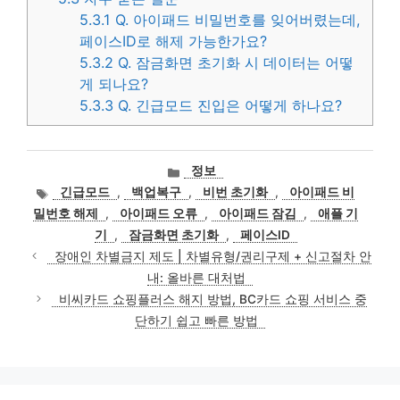
5.3.1
Q. 아이패드 비밀번호를 잊어버렸는데,
페이스ID로 해제 가능한가요?
5.3.2
Q. 잠금화면 초기화 시 데이터는 어떻
게 되나요?
5.3.3
Q. 긴급모드 진입은 어떻게 하나요?
카
정보
테
태
긴급모드
,
백업복구
,
비번 초기화
,
아이패드 비
고
그
밀번호 해제
,
아이패드 오류
,
아이패드 잠김
,
애플 기
리
기
,
잠금화면 초기화
,
페이스ID
장애인 차별금지 제도 | 차별유형/권리구제 + 신고절차 안
내: 올바른 대처법
비씨카드 쇼핑플러스 해지 방법, BC카드 쇼핑 서비스 중
단하기 쉽고 빠른 방법