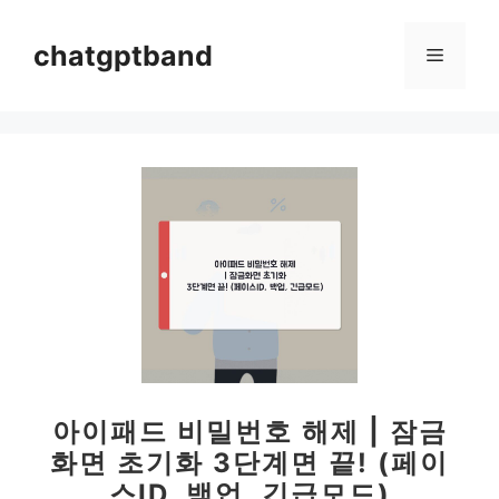
컨
텐
chatgptband
메
츠
로
뉴
건
너
뛰
기
아이패드 비밀번호 해제 | 잠금
화면 초기화 3단계면 끝! (페이
스ID, 백업, 긴급모드)