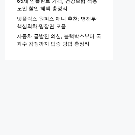
65세 임플란트 가격, 건강보험 적용
노인 할인 혜택 총정리
넷플릭스 원피스 애니 추천: 명전투·
핵심회차·명장면 모음
자동차 급발진 의심, 블랙박스부터 국
과수 감정까지 입증 방법 총정리