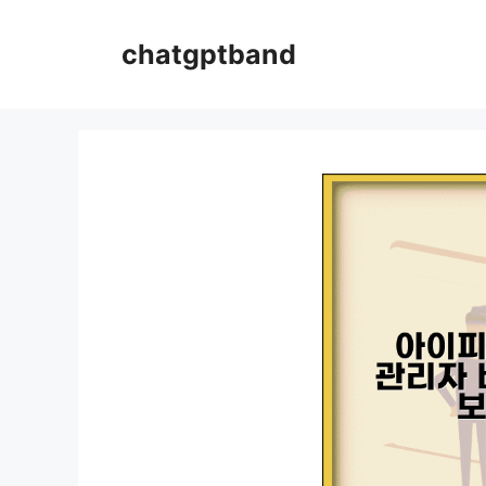
컨
텐
chatgptband
츠
로
건
너
뛰
기