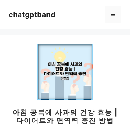
컨
텐
chatgptband
메
츠
로
뉴
건
너
뛰
기
아침 공복에 사과의 건강 효능 |
다이어트와 면역력 증진 방법