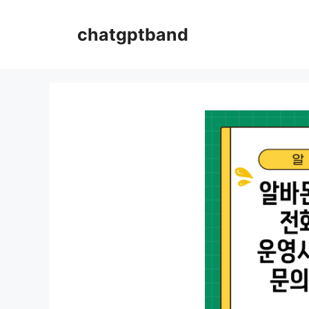
컨
텐
chatgptband
츠
로
건
너
뛰
기