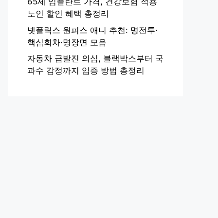
65세 임플란트 가격, 건강보험 적용
노인 할인 혜택 총정리
넷플릭스 원피스 애니 추천: 명전투·
핵심회차·명장면 모음
자동차 급발진 의심, 블랙박스부터 국
과수 감정까지 입증 방법 총정리