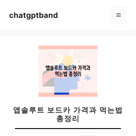
컨
텐
chatgptband
메
츠
로
뉴
건
너
뛰
기
앱솔루트 보드카 가격과 먹는법
총정리