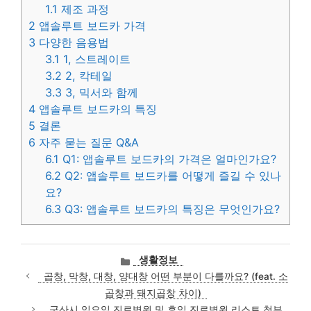
1.1
제조 과정
2
앱솔루트 보드카 가격
3
다양한 음용법
3.1
1, 스트레이트
3.2
2, 칵테일
3.3
3, 믹서와 함께
4
앱솔루트 보드카의 특징
5
결론
6
자주 묻는 질문 Q&A
6.1
Q1: 앱솔루트 보드카의 가격은 얼마인가요?
6.2
Q2: 앱솔루트 보드카를 어떻게 즐길 수 있나
요?
6.3
Q3: 앱솔루트 보드카의 특징은 무엇인가요?
카
생활정보
테
곱창, 막창, 대창, 양대창 어떤 부분이 다를까요? (feat. 소
고
곱창과 돼지곱창 차이)
리
군산시 일요일 진료병원 및 휴일 진료병원 리스트 첨부