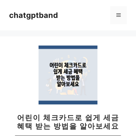
컨
텐
chatgptband
메
츠
로
뉴
건
너
뛰
기
어린이 체크카드로 쉽게 세금
혜택 받는 방법을 알아보세요