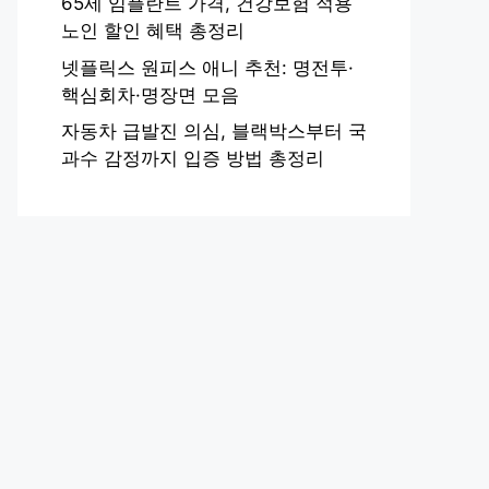
65세 임플란트 가격, 건강보험 적용
노인 할인 혜택 총정리
넷플릭스 원피스 애니 추천: 명전투·
핵심회차·명장면 모음
자동차 급발진 의심, 블랙박스부터 국
과수 감정까지 입증 방법 총정리