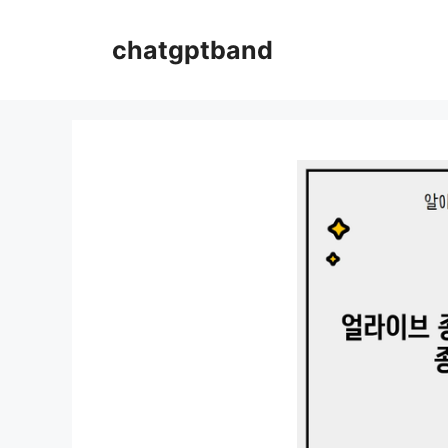
컨
텐
chatgptband
츠
로
건
너
뛰
기