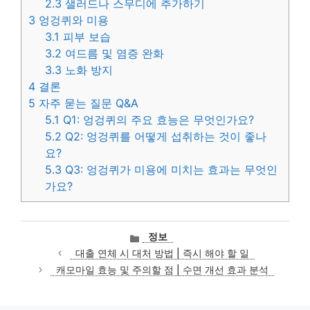
2.3
샐러드나 스무디에 추가하기
3
엉겅퀴와 미용
3.1
피부 보습
3.2
여드름 및 염증 완화
3.3
노화 방지
4
결론
5
자주 묻는 질문 Q&A
5.1
Q1: 엉겅퀴의 주요 효능은 무엇인가요?
5.2
Q2: 엉겅퀴를 어떻게 섭취하는 것이 좋나
요?
5.3
Q3: 엉겅퀴가 미용에 미치는 효과는 무엇인
가요?
카
정보
테
대출 연체 시 대처 방법 | 즉시 해야 할 일
고
캐모마일 효능 및 주의할 점 | 수면 개선 효과 분석
리