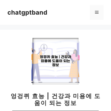
컨
텐
chatgptband
메
츠
로
뉴
건
너
뛰
기
엉겅퀴 효능 | 건강과 미용에 도
움이 되는 정보