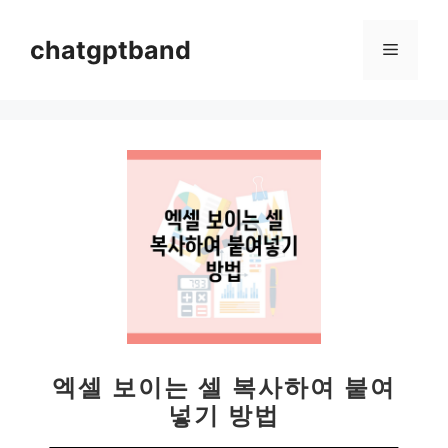
컨
텐
chatgptband
메
츠
로
뉴
건
너
뛰
기
엑셀 보이는 셀 복사하여 붙여
넣기 방법