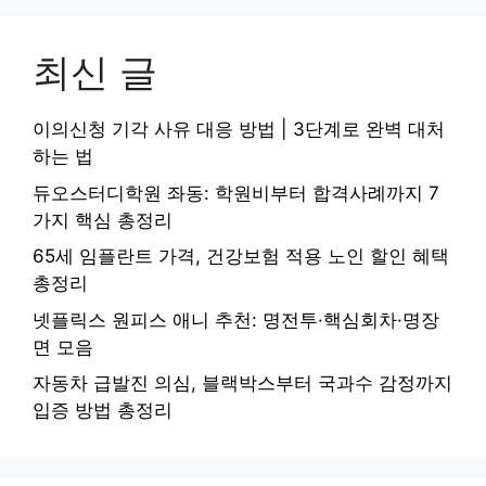
최신 글
이의신청 기각 사유 대응 방법 | 3단계로 완벽 대처
하는 법
듀오스터디학원 좌동: 학원비부터 합격사례까지 7
가지 핵심 총정리
65세 임플란트 가격, 건강보험 적용 노인 할인 혜택
총정리
넷플릭스 원피스 애니 추천: 명전투·핵심회차·명장
면 모음
자동차 급발진 의심, 블랙박스부터 국과수 감정까지
입증 방법 총정리