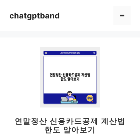
컨
텐
chatgptband
메
츠
로
뉴
건
너
뛰
기
연말정산 신용카드공제 계산법
한도 알아보기