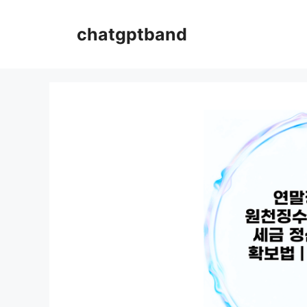
컨
텐
chatgptband
츠
로
건
너
뛰
기