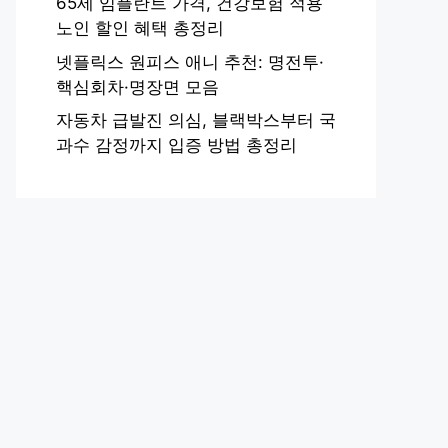
65세 임플란트 가격, 건강보험 적용
노인 할인 혜택 총정리
넷플릭스 원피스 애니 추천: 명전투·
핵심회차·명장면 모음
자동차 급발진 의심, 블랙박스부터 국
과수 감정까지 입증 방법 총정리