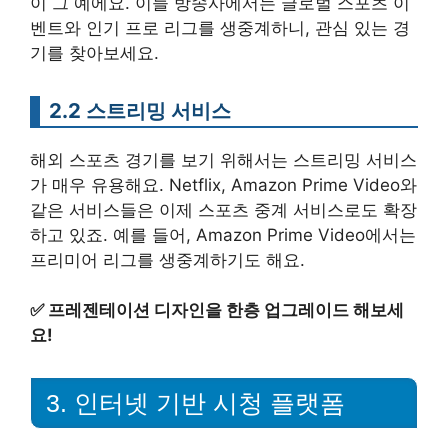
이 그 예에요. 이들 방송사에서는 글로벌 스포츠 이
벤트와 인기 프로 리그를 생중계하니, 관심 있는 경
기를 찾아보세요.
2.2 스트리밍 서비스
해외 스포츠 경기를 보기 위해서는 스트리밍 서비스
가 매우 유용해요. Netflix, Amazon Prime Video와
같은 서비스들은 이제 스포츠 중계 서비스로도 확장
하고 있죠. 예를 들어, Amazon Prime Video에서는
프리미어 리그를 생중계하기도 해요.
✅
프레젠테이션 디자인을 한층 업그레이드 해보세
요!
3. 인터넷 기반 시청 플랫폼