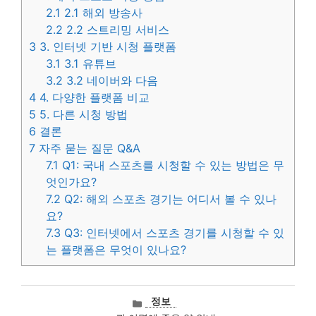
2.1
2.1 해외 방송사
2.2
2.2 스트리밍 서비스
3
3. 인터넷 기반 시청 플랫폼
3.1
3.1 유튜브
3.2
3.2 네이버와 다음
4
4. 다양한 플랫폼 비교
5
5. 다른 시청 방법
6
결론
7
자주 묻는 질문 Q&A
7.1
Q1: 국내 스포츠를 시청할 수 있는 방법은 무
엇인가요?
7.2
Q2: 해외 스포츠 경기는 어디서 볼 수 있나
요?
7.3
Q3: 인터넷에서 스포츠 경기를 시청할 수 있
는 플랫폼은 무엇이 있나요?
카
정보
테