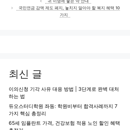
귀 이명에 좋은 약 안내
고
국민연금 감액 제도 폐지, 놓치지 말아야 할 복지 혜택 10
리
가지
최신 글
이의신청 기각 사유 대응 방법 | 3단계로 완벽 대처
하는 법
듀오스터디학원 좌동: 학원비부터 합격사례까지 7
가지 핵심 총정리
65세 임플란트 가격, 건강보험 적용 노인 할인 혜택