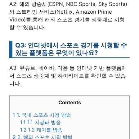
A2: 해외 방송사(ESPN, NBC Sports, Sky Sports)
와 스트리밍 서비스(Netflix, Amazon Prime
Video)를 통해 해외 스포츠 경기를 생중계로 시청
할 수 있습니다.
Q3: 인터넷에서 스포츠 경기를 시청할 수
있는 플랫폼은 무엇이 있나요?
A3: 유튜브, 네이버, 다음 등 인터넷 기반 플랫폼에
서 스포츠 생중계 및 하이라이트를 확인할 수 있습
니다.
Contents
1
1. 국내 스포츠 시청 방법
1.1
1.1 지상파 방송
1.2
1.2 케이블 방송
2
2. 해외 스포츠 시청 방법