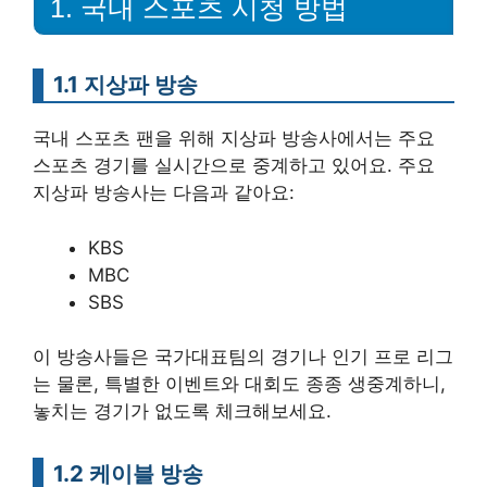
1. 국내 스포츠 시청 방법
1.1 지상파 방송
국내 스포츠 팬을 위해 지상파 방송사에서는 주요
스포츠 경기를 실시간으로 중계하고 있어요. 주요
지상파 방송사는 다음과 같아요:
KBS
MBC
SBS
이 방송사들은 국가대표팀의 경기나 인기 프로 리그
는 물론, 특별한 이벤트와 대회도 종종 생중계하니,
놓치는 경기가 없도록 체크해보세요.
1.2 케이블 방송