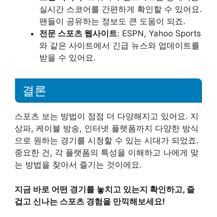
실시간 스코어를 간편하게 확인할 수 있어요.
팬들이 공유하는 정보도 큰 도움이 되죠.
전문 스포츠 웹사이트
: ESPN, Yahoo Sports
와 같은 사이트에서 긴급 뉴스와 업데이트를
받을 수 있어요.
결론
스포츠 보는 방법이 점점 더 다양해지고 있어요. 지
상파, 케이블 방송, 인터넷 플랫폼까지 다양한 방식
으로 원하는 경기를 시청할 수 있는 시대가 되었죠.
중요한 건, 각 플랫폼의 특성을 이해하고 나에게 맞
는 방법을 찾아서 즐기는 것이에요.
지금 바로 어떤 경기를 놓치고 있는지 확인하고, 즐
겁고 신나는 스포츠 경험을 만끽해보세요!