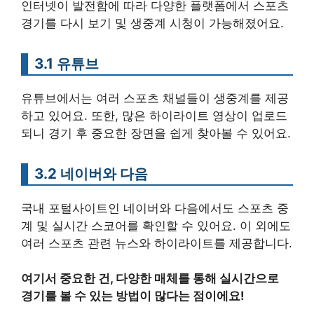
인터넷이 발전함에 따라 다양한 플랫폼에서 스포츠
경기를 다시 보기 및 생중계 시청이 가능해졌어요.
3.1 유튜브
유튜브에서는 여러 스포츠 채널들이 생중계를 제공
하고 있어요. 또한, 많은 하이라이트 영상이 업로드
되니 경기 후 중요한 장면을 쉽게 찾아볼 수 있어요.
3.2 네이버와 다음
국내 포털사이트인 네이버와 다음에서도 스포츠 중
계 및 실시간 스코어를 확인할 수 있어요. 이 외에도
여러 스포츠 관련 뉴스와 하이라이트를 제공합니다.
여기서 중요한 건, 다양한 매체를 통해 실시간으로
경기를 볼 수 있는 방법이 많다는 점이에요!