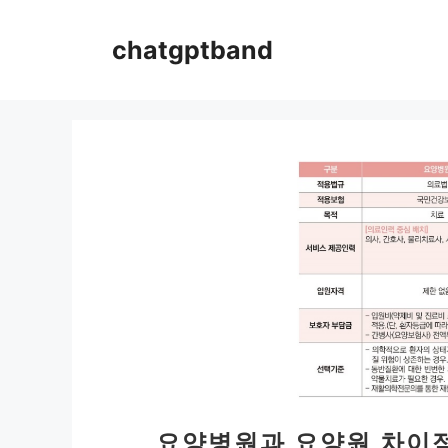
컨
텐
chatgptband
츠
로
건
너
뛰
기
요양병원과 요양원 차이점