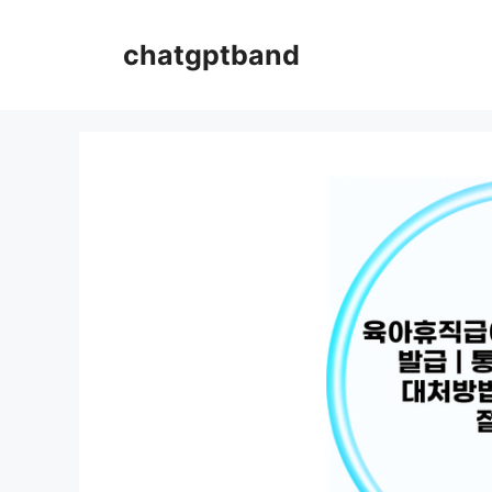
컨
텐
chatgptband
츠
로
건
너
뛰
기