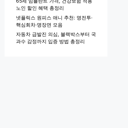
65세 임플란트 가격, 건강보험 적용
노인 할인 혜택 총정리
넷플릭스 원피스 애니 추천: 명전투·
핵심회차·명장면 모음
자동차 급발진 의심, 블랙박스부터 국
과수 감정까지 입증 방법 총정리