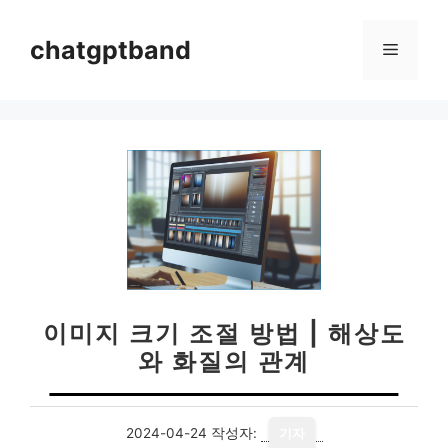
컨
텐
chatgptband
메
츠
로
뉴
건
너
뛰
기
이미지 크기 조절 방법 | 해상도
와 화질의 관계
2024-04-24
작성자:
기자