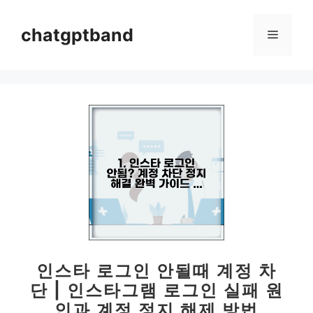
컨
텐
chatgptband
메
츠
로
뉴
건
너
뛰
기
인스타 로그인 안될때 계정 차
단 | 인스타그램 로그인 실패 원
인과 계정 정지 해제 방법