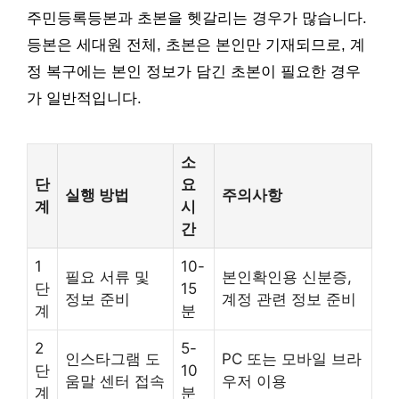
주민등록등본과 초본을 헷갈리는 경우가 많습니다.
등본은 세대원 전체, 초본은 본인만 기재되므로, 계
정 복구에는 본인 정보가 담긴 초본이 필요한 경우
가 일반적입니다.
소
단
요
실행 방법
주의사항
계
시
간
1
10-
필요 서류 및
본인확인용 신분증,
단
15
정보 준비
계정 관련 정보 준비
계
분
2
5-
인스타그램 도
PC 또는 모바일 브라
단
10
움말 센터 접속
우저 이용
계
분