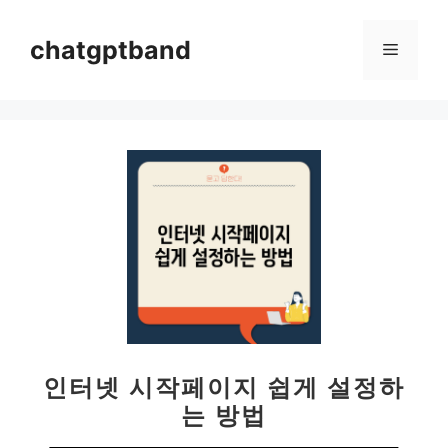
컨
텐
chatgptband
메
츠
로
뉴
건
너
뛰
기
인터넷 시작페이지 쉽게 설정하
는 방법