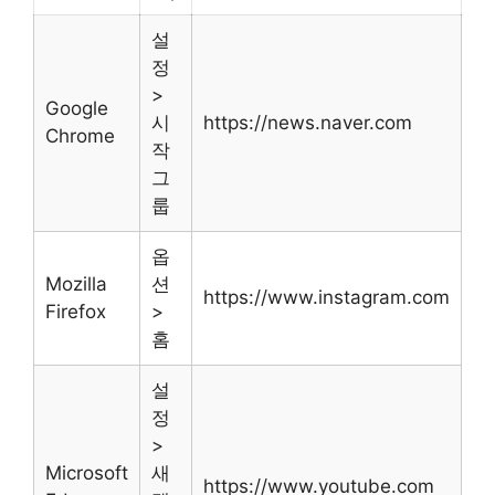
설
정
>
Google
시
https://news.naver.com
Chrome
작
그
룹
옵
Mozilla
션
https://www.instagram.com
Firefox
>
홈
설
정
>
Microsoft
새
https://www.youtube.com