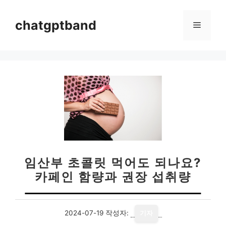
컨
텐
chatgptband
메
츠
로
뉴
건
너
뛰
기
임산부 초콜릿 먹어도 되나요?
카페인 함량과 권장 섭취량
2024-07-19
작성자:
기자