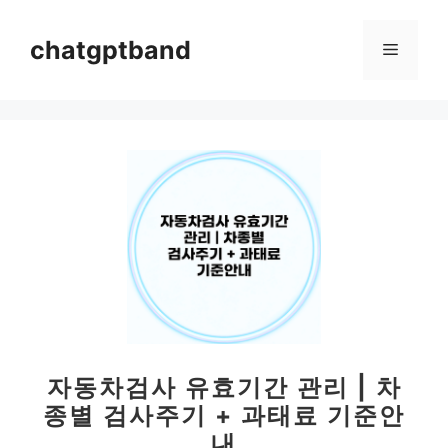
컨
텐
chatgptband
메
츠
로
뉴
건
너
뛰
기
자동차검사 유효기간 관리 | 차
종별 검사주기 + 과태료 기준안
내