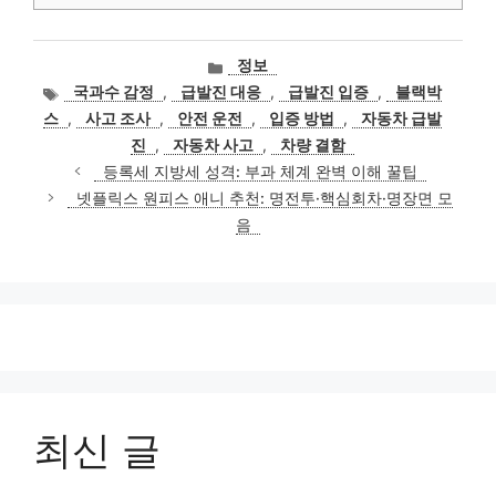
카
정보
테
태
국과수 감정
,
급발진 대응
,
급발진 입증
,
블랙박
고
그
스
,
사고 조사
,
안전 운전
,
입증 방법
,
자동차 급발
리
진
,
자동차 사고
,
차량 결함
등록세 지방세 성격: 부과 체계 완벽 이해 꿀팁
넷플릭스 원피스 애니 추천: 명전투·핵심회차·명장면 모
음
최신 글