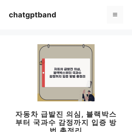
컨
텐
chatgptband
메
츠
로
뉴
건
너
뛰
기
자동차 급발진 의심, 블랙박스
부터 국과수 감정까지 입증 방
법 총정리