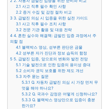
2
2. 자동차 급발진 입증을 위한 준비와 비교
2.1
사고 직후 필수 확인 사항
2.2
증거 수집 및 감정 절차 비교
3
3. 급발진 의심 시 입증을 위한 실전 가이드
3.1
사고 직후 필수 조치 사항
3.2
전문 기관 활용 및 대응 전략
4
4. 흔한 실수와 해결책: 급발진 입증 과정에서 주
의할 점
4.1
블랙박스 영상, 섣부른 판단은 금물
4.2
섣부른 자가 진단과 정보 습득의 함정
5
5. 급발진 입증, 앞으로의 변화와 발전 전망
5.1
기술 발전으로 인한 입증의 용이성 증대
5.2
소비자 권익 보호를 위한 제도 개선
5.3
자주 묻는 질문
5.3.1
Q. 자동차 급발진 의심 시 가장 먼저 무
엇을 해야 하나요?
5.3.2
Q. 국과수 감정은 어떻게 신청하나요?
5.3.3
Q. 블랙박스 영상만으로 입증이 충분
한가요?