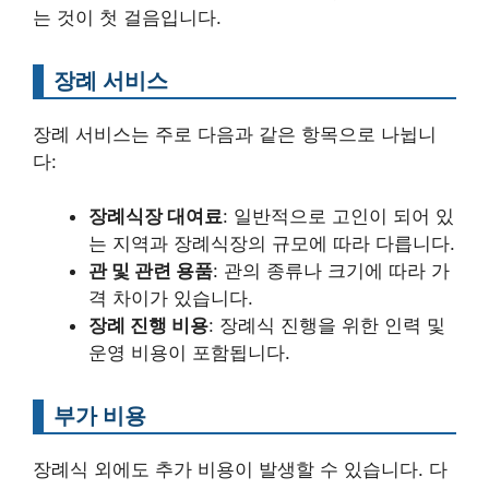
는 것이 첫 걸음입니다.
장례 서비스
장례 서비스는 주로 다음과 같은 항목으로 나뉩니
다:
장례식장 대여료
: 일반적으로 고인이 되어 있
는 지역과 장례식장의 규모에 따라 다릅니다.
관 및 관련 용품
: 관의 종류나 크기에 따라 가
격 차이가 있습니다.
장례 진행 비용
: 장례식 진행을 위한 인력 및
운영 비용이 포함됩니다.
부가 비용
장례식 외에도 추가 비용이 발생할 수 있습니다. 다