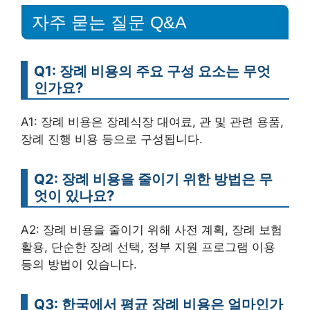
자주 묻는 질문 Q&A
Q1: 장례 비용의 주요 구성 요소는 무엇
인가요?
A1: 장례 비용은 장례식장 대여료, 관 및 관련 용품,
장례 진행 비용 등으로 구성됩니다.
Q2: 장례 비용을 줄이기 위한 방법은 무
엇이 있나요?
A2: 장례 비용을 줄이기 위해 사전 계획, 장례 보험
활용, 단순한 장례 선택, 정부 지원 프로그램 이용
등의 방법이 있습니다.
Q3: 한국에서 평균 장례 비용은 얼마인가