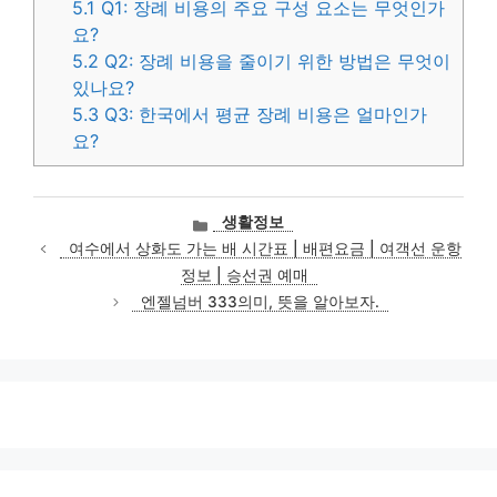
5.1
Q1: 장례 비용의 주요 구성 요소는 무엇인가
요?
5.2
Q2: 장례 비용을 줄이기 위한 방법은 무엇이
있나요?
5.3
Q3: 한국에서 평균 장례 비용은 얼마인가
요?
카
생활정보
테
여수에서 상화도 가는 배 시간표 | 배편요금 | 여객선 운항
고
정보 | 승선권 예매
리
엔젤넘버 333의미, 뜻을 알아보자.