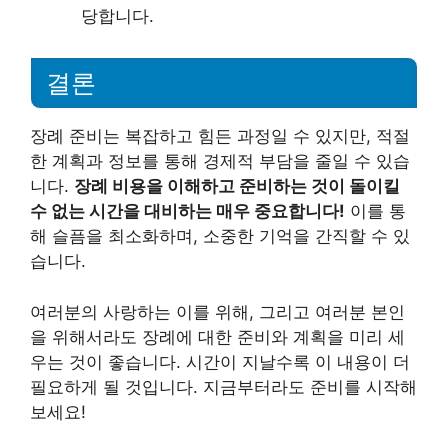
당합니다.
결론
장례 준비는 복잡하고 힘든 과정일 수 있지만, 적절
한 계획과 정보를 통해 경제적 부담을 줄일 수 있습
니다.
장례 비용을 이해하고 준비하는 것이 돌이킬
수 없는 시간을 대비하는 매우 중요합니다!
이를 통
해 슬픔을 최소화하며, 소중한 기억을 간직할 수 있
습니다.
여러분의 사랑하는 이를 위해, 그리고 여러분 본인
을 위해서라도 장례에 대한 준비와 계획을 미리 세
우는 것이 좋습니다. 시간이 지날수록 이 내용이 더
필요하게 될 것입니다. 지금부터라도 준비를 시작해
보세요!