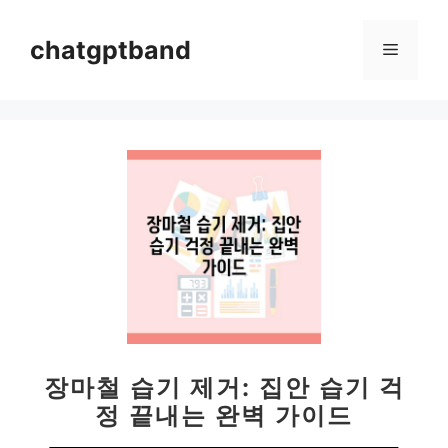
컨
텐
chatgptband
메
츠
로
뉴
건
너
뛰
기
장마철 습기 제거: 집안 습기 걱
정 끝내는 완벽 가이드