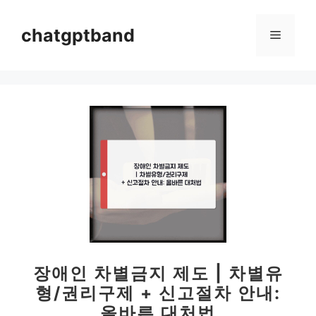
컨
텐
chatgptband
메
츠
로
뉴
건
너
뛰
기
장애인 차별금지 제도 | 차별유
형/권리구제 + 신고절차 안내:
올바른 대처법