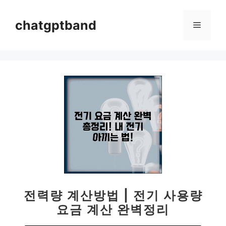
컨
텐
chatgptband
메
츠
로
뉴
건
너
뛰
기
전력량 계산방법 | 전기 사용량
요금 계산 완벽정리