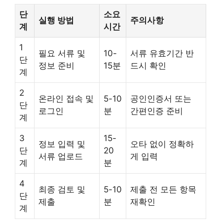
단
소요
실행 방법
주의사항
계
시간
1
필요 서류 및
10-
서류 유효기간 반
단
정보 준비
15분
드시 확인
계
2
온라인 접속 및
5-10
공인인증서 또는
단
로그인
분
간편인증 준비
계
3
15-
정보 입력 및
오타 없이 정확하
단
20
서류 업로드
게 입력
계
분
4
최종 검토 및
5-10
제출 전 모든 항목
단
제출
분
재확인
계