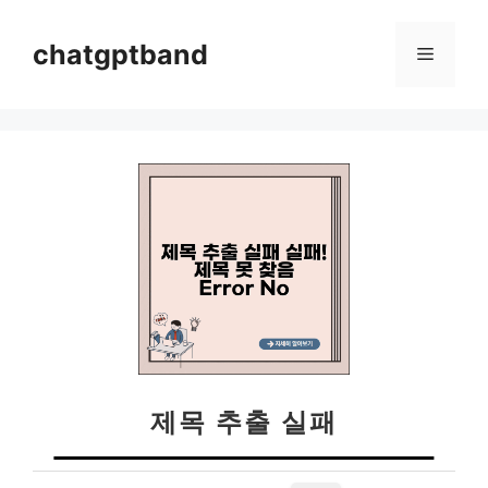
컨
텐
chatgptband
메
츠
로
뉴
건
너
뛰
기
제목 추출 실패