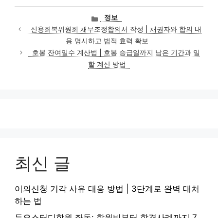
카
정보
테
신용회복위원회 채무조정합의서 작성 | 채권자와 합의 내
고
용 명시하고 법적 효력 확보
리
호봉 잔여일수 계산법 | 호봉 승급일까지 남은 기간과 일
할 계산 방법
최신 글
이의신청 기각 사유 대응 방법 | 3단계로 완벽 대처
하는 법
듀오스터디학원 좌동: 학원비부터 합격사례까지 7