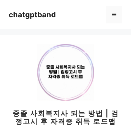
컨
텐
chatgptband
메
츠
로
뉴
건
너
뛰
기
중졸 사회복지사 되는 방법 | 검
정고시 후 자격증 취득 로드맵