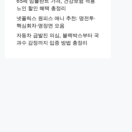
65세 임플란트 가격, 건강보험 적용
노인 할인 혜택 총정리
넷플릭스 원피스 애니 추천: 명전투·
핵심회차·명장면 모음
자동차 급발진 의심, 블랙박스부터 국
과수 감정까지 입증 방법 총정리