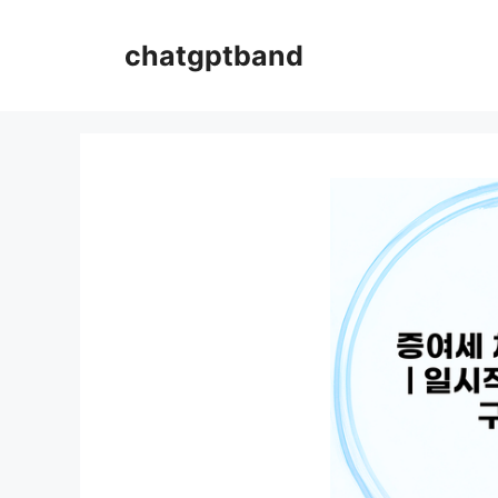
컨
텐
chatgptband
츠
로
건
너
뛰
기