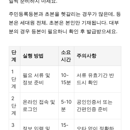
일찍 준비하지 마세요.
주민등록등본과 초본을 헷갈리는 경우가 많은데, 등
본은 세대원 전체, 초본은 본인만 기재됩니다. 대부
분의 경우 등본이 필요하니 확인 후 발급받으세요.
단
소요
실행 방법
주의사항
계
시간
1
필요 서류 및
10-
서류 유효기간 반
단
정보 준비
15분
드시 확인
계
2
온라인 접속 및
5-10
공인인증서 또는
단
로그인
분
간편인증 준비
계
3
15-
정보 입력 및
오타 없이 정확하