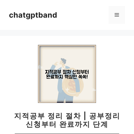
컨
텐
chatgptband
메
츠
로
뉴
건
너
뛰
기
지적공부 정리 절차 | 공부정리
신청부터 완료까지 단계