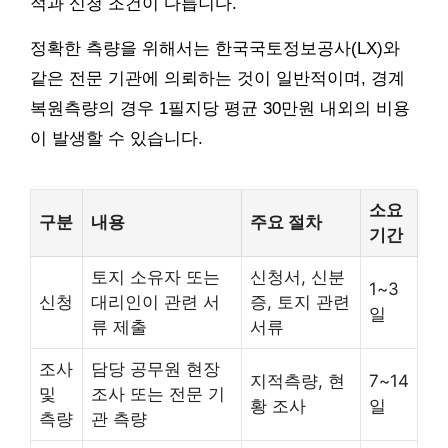
적과 신청 조건이 다릅니다.
정확한 측량을 위해서는 한국국토정보공사(LX)와
같은 전문 기관에 의뢰하는 것이 일반적이며, 경계
복원측량의 경우 1필지당 평균 30만원 내외의 비용
이 발생할 수 있습니다.
소요
구분
내용
주요 절차
기간
토지 소유자 또는
신청서, 신분
1~3
신청
대리인이 관련 서
증, 토지 관련
일
류 제출
서류
조사
담당 공무원 현장
지적측량, 현
7~14
및
조사 또는 전문 기
황 조사
일
측량
관 측량