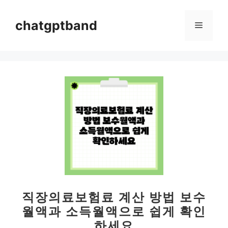
컨
텐
chatgptband
메
츠
로
뉴
건
너
뛰
기
직장의료보험료 계산 방법 보수
월액과 소득월액으로 쉽게 확인
하세요