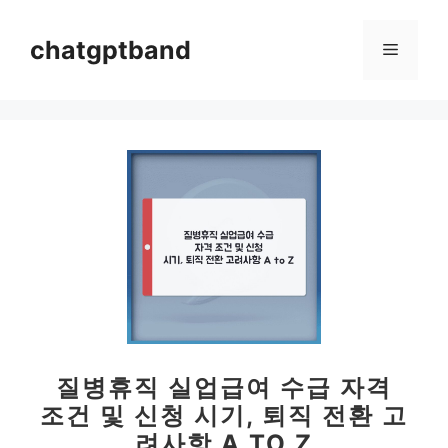
컨
텐
chatgptband
메
츠
로
뉴
건
너
뛰
기
질병휴직 실업급여 수급 자격
조건 및 신청 시기, 퇴직 전환 고
려사항 A TO Z