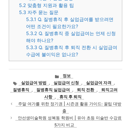
5.2
맞춤형 지원과 활용 팁
5.3
자주 묻는 질문
5.3.1
Q. 질병휴직 후 실업급여를 받으려면
어떤 조건이 필요한가요?
5.3.2
Q. 질병휴직 중 실업급여는 언제 신청
해야 하나요?
5.3.3
Q. 질병휴직 후 퇴직 전환 시 실업급여
수급에 불이익은 없나요?
카
정보
테
태
실업급여 방법
,
실업급여 신청
,
실업급여 자격
,
고
그
질병휴직
,
질병휴직 실업급여
,
퇴직 전환
,
퇴직고려
리
사항
,
휴직 후 퇴직
주말 여가를 위한 정기권 | 시즌권 활용 가이드: 꿀팁 대방
출
안선생미술학원 성복동 학원비 | 유아 초등 미술반 수강료
5가지 비교