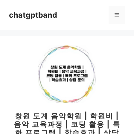
컨
텐
chatgptband
메
츠
로
뉴
건
너
뛰
기
창원 도계 음악학원 | 학원비 |
음악 교육과정 | 코딩 활용 | 특
화 프로그램 | 학습효과 | 상담