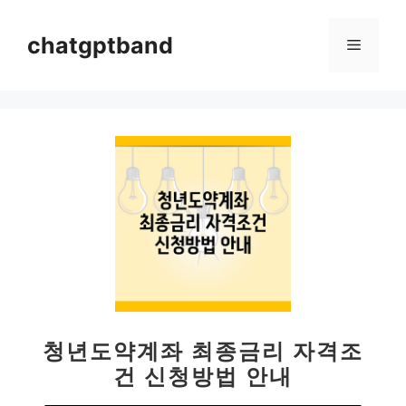
컨
텐
chatgptband
메
츠
로
뉴
건
너
뛰
기
청년도약계좌 최종금리 자격조
건 신청방법 안내