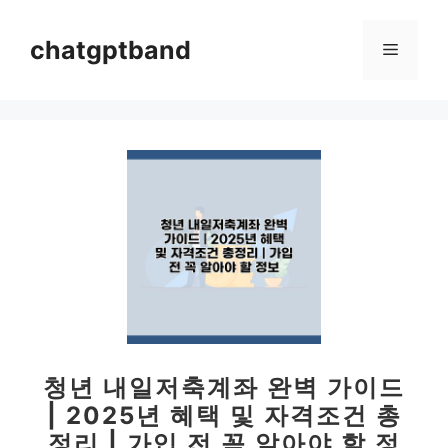
컨
텐
chatgptband
메
츠
로
뉴
건
너
뛰
기
청년 내일저축계좌 완벽 가이드
| 2025년 혜택 및 자격조건 총
정리 | 가입 전 꼭 알아야 할 정