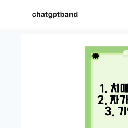
컨
텐
chatgptband
츠
로
건
너
뛰
기