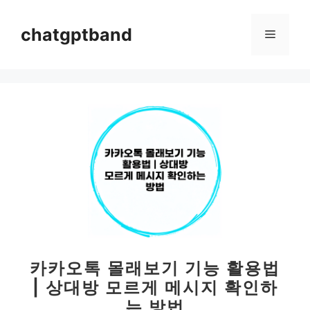
컨
텐
chatgptband
메
츠
로
뉴
건
너
뛰
기
카카오톡 몰래보기 기능 활용법
| 상대방 모르게 메시지 확인하
는 방법